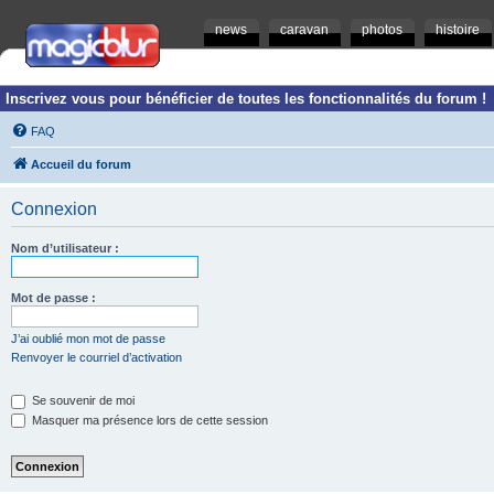
news
caravan
photos
histoire
Inscrivez vous pour bénéficier de toutes les fonctionnalités du forum !
FAQ
Accueil du forum
Connexion
Nom d’utilisateur :
Mot de passe :
J’ai oublié mon mot de passe
Renvoyer le courriel d’activation
Se souvenir de moi
Masquer ma présence lors de cette session