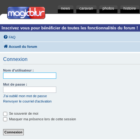
news
caravan
photos
histoire
Inscrivez vous pour bénéficier de toutes les fonctionnalités du forum !
FAQ
Accueil du forum
Connexion
Nom d’utilisateur :
Mot de passe :
J’ai oublié mon mot de passe
Renvoyer le courriel d’activation
Se souvenir de moi
Masquer ma présence lors de cette session