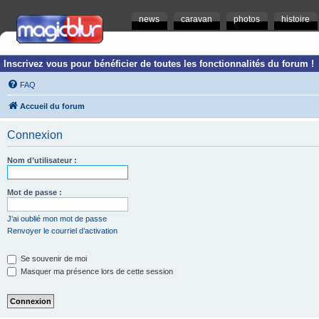
news
caravan
photos
histoire
Inscrivez vous pour bénéficier de toutes les fonctionnalités du forum !
FAQ
Accueil du forum
Connexion
Nom d’utilisateur :
Mot de passe :
J’ai oublié mon mot de passe
Renvoyer le courriel d’activation
Se souvenir de moi
Masquer ma présence lors de cette session