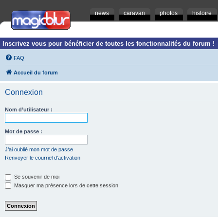
news
caravan
photos
histoire
Inscrivez vous pour bénéficier de toutes les fonctionnalités du forum !
FAQ
Accueil du forum
Connexion
Nom d’utilisateur :
Mot de passe :
J’ai oublié mon mot de passe
Renvoyer le courriel d’activation
Se souvenir de moi
Masquer ma présence lors de cette session