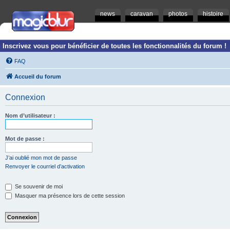
news
caravan
photos
histoire
Inscrivez vous pour bénéficier de toutes les fonctionnalités du forum !
FAQ
Accueil du forum
Connexion
Nom d’utilisateur :
Mot de passe :
J’ai oublié mon mot de passe
Renvoyer le courriel d’activation
Se souvenir de moi
Masquer ma présence lors de cette session