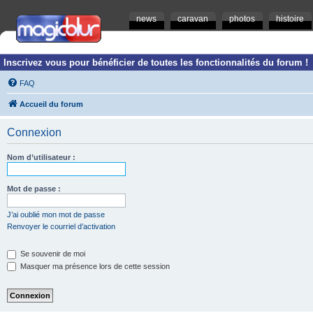
news
caravan
photos
histoire
Inscrivez vous pour bénéficier de toutes les fonctionnalités du forum !
FAQ
Accueil du forum
Connexion
Nom d’utilisateur :
Mot de passe :
J’ai oublié mon mot de passe
Renvoyer le courriel d’activation
Se souvenir de moi
Masquer ma présence lors de cette session