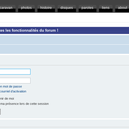
caravan
photos
histoire
disques
paroles
liens
about
es les fonctionnalités du forum !
mon mot de passe
ourriel d’activation
ir de moi
a présence lors de cette session