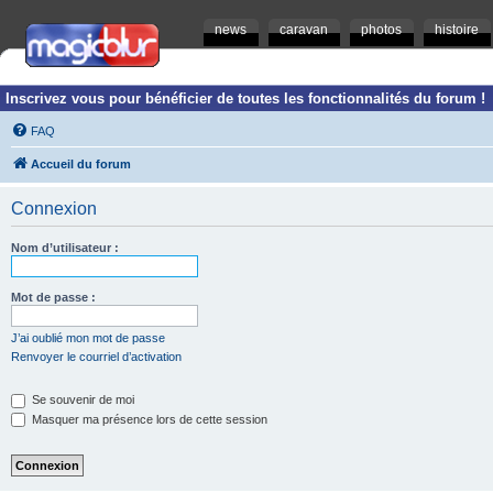
news
caravan
photos
histoire
Inscrivez vous pour bénéficier de toutes les fonctionnalités du forum !
FAQ
Accueil du forum
Connexion
Nom d’utilisateur :
Mot de passe :
J’ai oublié mon mot de passe
Renvoyer le courriel d’activation
Se souvenir de moi
Masquer ma présence lors de cette session