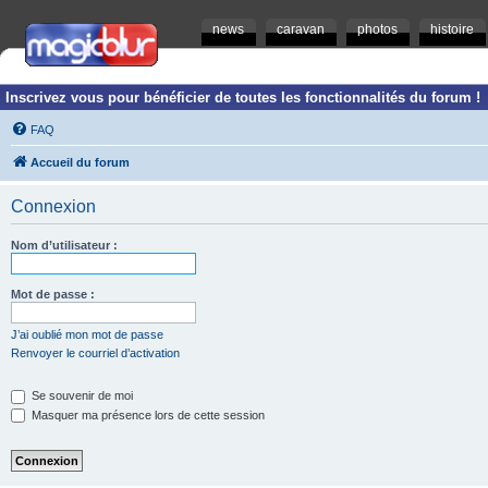
news
caravan
photos
histoire
Inscrivez vous pour bénéficier de toutes les fonctionnalités du forum !
FAQ
Accueil du forum
Connexion
Nom d’utilisateur :
Mot de passe :
J’ai oublié mon mot de passe
Renvoyer le courriel d’activation
Se souvenir de moi
Masquer ma présence lors de cette session