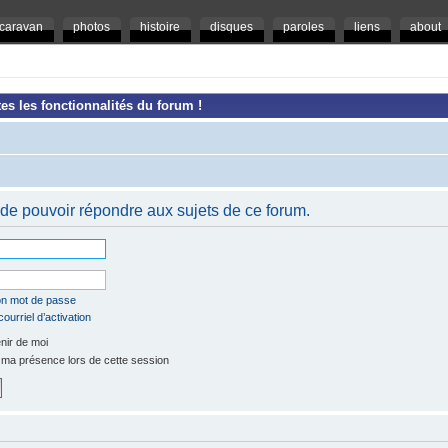
caravan
photos
histoire
disques
paroles
liens
about
es les fonctionnalités du forum !
de pouvoir répondre aux sujets de ce forum.
mon mot de passe
ourriel d’activation
ir de moi
a présence lors de cette session