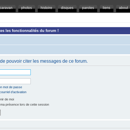
caravan
photos
histoire
disques
paroles
liens
about
es les fonctionnalités du forum !
de pouvoir citer les messages de ce forum.
mon mot de passe
ourriel d’activation
ir de moi
a présence lors de cette session