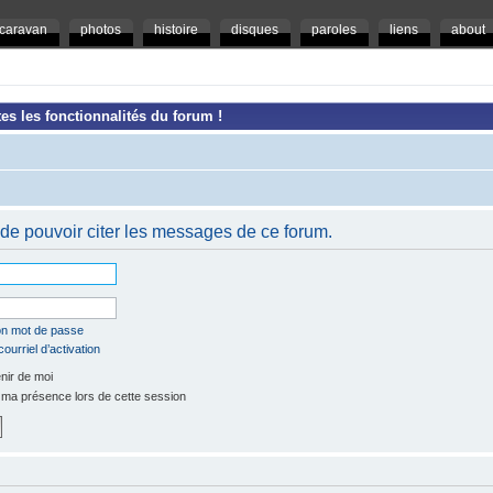
caravan
photos
histoire
disques
paroles
liens
about
es les fonctionnalités du forum !
de pouvoir citer les messages de ce forum.
mon mot de passe
ourriel d’activation
ir de moi
a présence lors de cette session