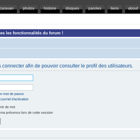
caravan
photos
histoire
disques
paroles
liens
about
es les fonctionnalités du forum !
connecter afin de pouvoir consulter le profil des utilisateurs.
mon mot de passe
ourriel d’activation
ir de moi
a présence lors de cette session