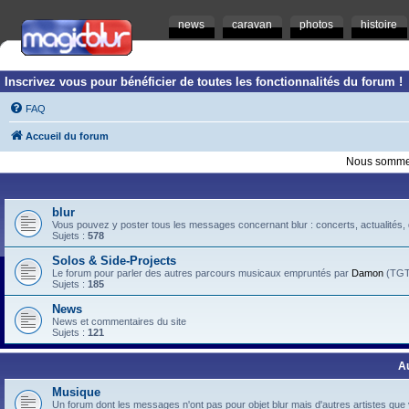
news
caravan
photos
histoire
Inscrivez vous pour bénéficier de toutes les fonctionnalités du forum !
FAQ
Accueil du forum
Nous sommes
blur
Vous pouvez y poster tous les messages concernant blur : concerts, actualités, d
Sujets :
578
Solos & Side-Projects
Le forum pour parler des autres parcours musicaux empruntés par
Damon
(TGTB
Sujets :
185
News
News et commentaires du site
Sujets :
121
A
Musique
Un forum dont les messages n'ont pas pour objet blur mais d'autres artistes que