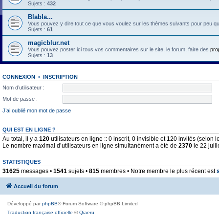
Sujets :
432
Blabla...
Vous pouvez y dire tout ce que vous voulez sur les thèmes suivants pour peu qu'il 
Sujets :
61
magicblur.net
Vous pouvez poster ici tous vos commentaires sur le site, le forum, faire des
pro
Sujets :
13
CONNEXION
•
INSCRIPTION
Nom d’utilisateur :
Mot de passe :
J’ai oublié mon mot de passe
QUI EST EN LIGNE ?
Au total, il y a
120
utilisateurs en ligne :: 0 inscrit, 0 invisible et 120 invités (selo
Le nombre maximal d’utilisateurs en ligne simultanément a été de
2370
le 22 juil
STATISTIQUES
31625
messages •
1541
sujets •
815
membres • Notre membre le plus récent est
Accueil du forum
Développé par
phpBB
® Forum Software © phpBB Limited
Traduction française officielle
©
Qiaeru