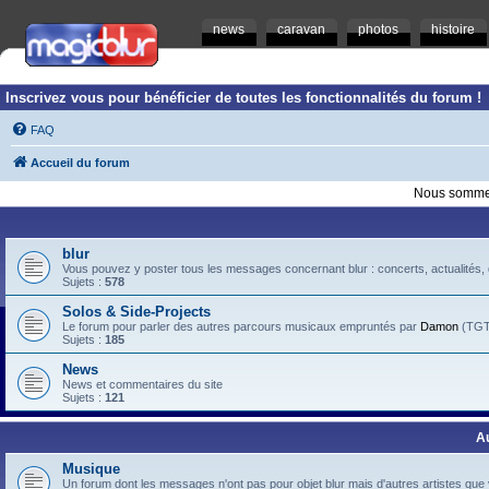
news
caravan
photos
histoire
Inscrivez vous pour bénéficier de toutes les fonctionnalités du forum !
FAQ
Accueil du forum
Nous sommes
blur
Vous pouvez y poster tous les messages concernant blur : concerts, actualités, d
Sujets :
578
Solos & Side-Projects
Le forum pour parler des autres parcours musicaux empruntés par
Damon
(TGTB
Sujets :
185
News
News et commentaires du site
Sujets :
121
A
Musique
Un forum dont les messages n'ont pas pour objet blur mais d'autres artistes que