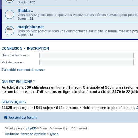
Sujets :
432
Blabla...
Vous pouvez y dire tout ce que vous voulez sur les thèmes suivants pour peu qu'il 
Sujets :
61
magicblur.net
Vous pouvez poster ici tous vos commentaires sur le site, le forum, faire des
pro
Sujets :
13
CONNEXION
•
INSCRIPTION
Nom d’utilisateur :
Mot de passe :
J’ai oublié mon mot de passe
QUI EST EN LIGNE ?
Au total, il y a
366
utilisateurs en ligne :: 1 inscrit, 0 invisible et 365 invités (selo
Le nombre maximal d’utilisateurs en ligne simultanément a été de
2370
le 22 juil
STATISTIQUES
31625
messages •
1541
sujets •
814
membres • Notre membre le plus récent est
Accueil du forum
Développé par
phpBB
® Forum Software © phpBB Limited
Traduction française officielle
©
Qiaeru