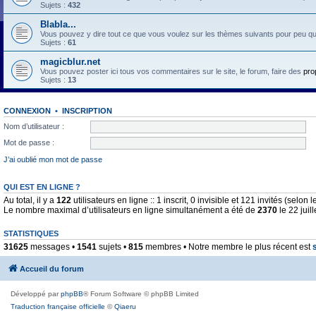
Sujets :
432
Blabla...
Vous pouvez y dire tout ce que vous voulez sur les thèmes suivants pour peu qu'il 
Sujets :
61
magicblur.net
Vous pouvez poster ici tous vos commentaires sur le site, le forum, faire des
pro
Sujets :
13
CONNEXION
•
INSCRIPTION
Nom d’utilisateur :
Mot de passe :
J’ai oublié mon mot de passe
QUI EST EN LIGNE ?
Au total, il y a
122
utilisateurs en ligne :: 1 inscrit, 0 invisible et 121 invités (selo
Le nombre maximal d’utilisateurs en ligne simultanément a été de
2370
le 22 juil
STATISTIQUES
31625
messages •
1541
sujets •
815
membres • Notre membre le plus récent est
Accueil du forum
Développé par
phpBB
® Forum Software © phpBB Limited
Traduction française officielle
©
Qiaeru