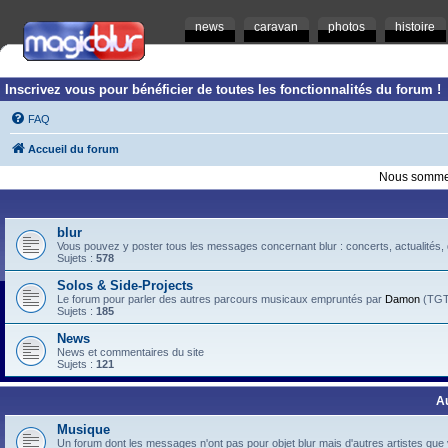
news
caravan
photos
histoire
Inscrivez vous pour bénéficier de toutes les fonctionnalités du forum !
FAQ
Accueil du forum
Nous sommes
blur
Vous pouvez y poster tous les messages concernant blur : concerts, actualités, d
Sujets :
578
Solos & Side-Projects
Le forum pour parler des autres parcours musicaux empruntés par
Damon
(TGTB
Sujets :
185
News
News et commentaires du site
Sujets :
121
A
Musique
Un forum dont les messages n'ont pas pour objet blur mais d'autres artistes que