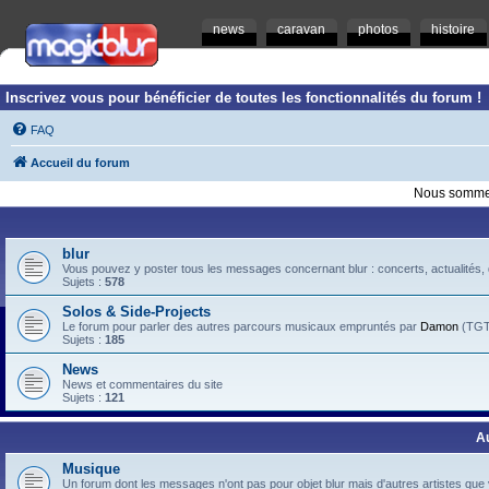
news
caravan
photos
histoire
Inscrivez vous pour bénéficier de toutes les fonctionnalités du forum !
FAQ
Accueil du forum
Nous sommes
blur
Vous pouvez y poster tous les messages concernant blur : concerts, actualités, d
Sujets :
578
Solos & Side-Projects
Le forum pour parler des autres parcours musicaux empruntés par
Damon
(TGTB
Sujets :
185
News
News et commentaires du site
Sujets :
121
A
Musique
Un forum dont les messages n'ont pas pour objet blur mais d'autres artistes que