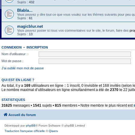
Sujets :
432
Blabla...
Vous pouvez y dire tout ce que vous voulez sur les thèmes suivants pour peu qu'il 
Sujets :
61
magicblur.net
Vous pouvez poster ici tous vos commentaires sur le site, le forum, faire des
pro
Sujets :
13
CONNEXION
•
INSCRIPTION
Nom d’utilisateur :
Mot de passe :
J’ai oublié mon mot de passe
QUI EST EN LIGNE ?
Au total, il y a
169
utilisateurs en ligne :: 1 inscrit, 0 invisible et 168 invités (selo
Le nombre maximal d’utilisateurs en ligne simultanément a été de
2370
le 22 juil
STATISTIQUES
31625
messages •
1541
sujets •
815
membres • Notre membre le plus récent est
Accueil du forum
Développé par
phpBB
® Forum Software © phpBB Limited
Traduction française officielle
©
Qiaeru