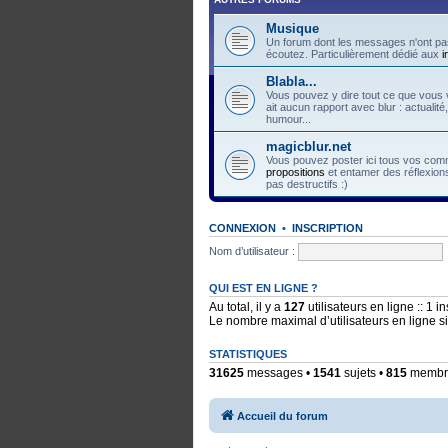
Musique
Un forum dont les messages n'ont pas
écoutez. Particulièrement dédié aux
i
Blabla...
Vous pouvez y dire tout ce que vous v
ait aucun rapport avec blur : actualité
humour...
magicblur.net
Vous pouvez poster ici tous vos comme
propositions
et entamer des réflexions
pas destructifs :)
CONNEXION
•
INSCRIPTION
Nom d’utilisateur :
QUI EST EN LIGNE ?
Au total, il y a
127
utilisateurs en ligne :: 1 i
Le nombre maximal d’utilisateurs en ligne 
STATISTIQUES
31625
messages •
1541
sujets •
815
membres
Accueil du forum