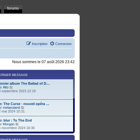
forums
Inscription
Connexion
Nous sommes le 07 août 2026 23:42
ERNIER MESSAGE
ernier album The Ballad of D…
C
ar
Alto
o
4 septembre 2023 22:18
n
s
u
e: The Curse - nouvel opéra …
l
C
ar
melaeuland
t
o
2 mai 2024 10:31
e
n
r
s
e: blur : To The End
l
u
C
ar
Morgan
e
l
o
5 novembre 2024 16:30
d
t
n
e
e
s
r
r
u
n
ERNIER MESSAGE