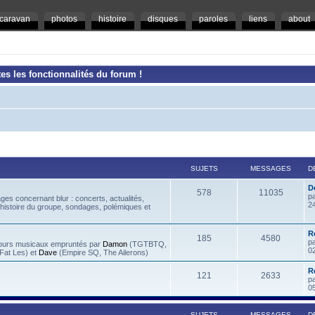
caravan
photos
histoire
disques
paroles
liens
about
es les fonctionnalités du forum !
SUJETS
MESSAGES
D
D
578
11035
p
es concernant blur : concerts, actualités,
2
 histoire du groupe, sondages, polémiques et
R
185
4580
p
rcours musicaux empruntés par
Damon
(TGTBTQ,
0
at Les) et
Dave
(Empire SQ, The Ailerons)
R
121
2633
p
0
SUJETS
MESSAGES
D