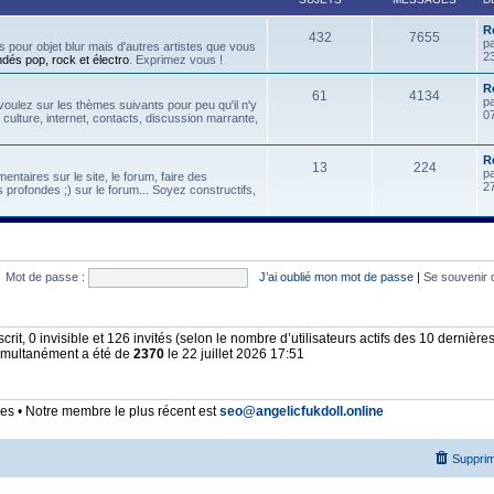
R
432
7655
p
 pour objet blur mais d'autres artistes que vous
2
ndés pop, rock et électro
. Exprimez vous !
Re
61
4134
p
oulez sur les thèmes suivants pour peu qu'il n'y
07
, culture, internet, contacts, discussion marrante,
R
13
224
p
ntaires sur le site, le forum, faire des
2
 profondes ;) sur le forum... Soyez constructifs,
Mot de passe :
J’ai oublié mon mot de passe
|
Se souvenir 
nscrit, 0 invisible et 126 invités (selon le nombre d’utilisateurs actifs des 10 dernièr
simultanément a été de
2370
le 22 juillet 2026 17:51
 • Notre membre le plus récent est
seo@angelicfukdoll.online
Supprim