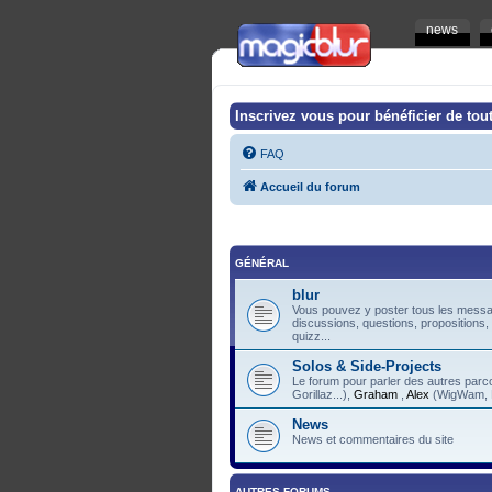
news
Inscrivez vous pour bénéficier de tout
FAQ
Accueil du forum
GÉNÉRAL
blur
Vous pouvez y poster tous les messag
discussions, questions, propositions,
quizz...
Solos & Side-Projects
Le forum pour parler des autres pa
Gorillaz...),
Graham
,
Alex
(WigWam, F
News
News et commentaires du site
AUTRES FORUMS