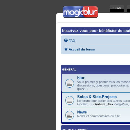
news
Inscrivez vous pour bénéficier de tout
FAQ
Accueil du forum
GÉNÉRAL
blur
Vous pouvez y poster tous les messag
discussions, questions, propositions,
quizz...
Solos & Side-Projects
Le forum pour parler des autres pa
Gorillaz...),
Graham
,
Alex
(WigWam, F
News
News et commentaires du site
AUTRES FORUMS