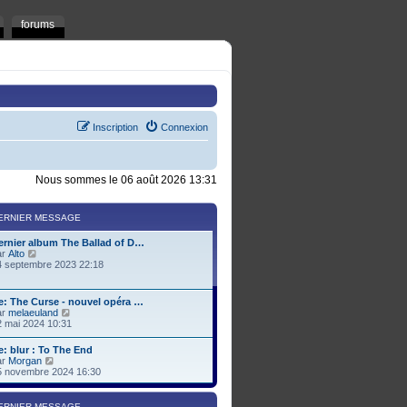
forums
Inscription
Connexion
Nous sommes le 06 août 2026 13:31
ERNIER MESSAGE
ernier album The Ballad of D…
C
ar
Alto
o
4 septembre 2023 22:18
n
s
u
e: The Curse - nouvel opéra …
l
C
ar
melaeuland
t
o
2 mai 2024 10:31
e
n
r
s
e: blur : To The End
l
u
C
ar
Morgan
e
l
o
5 novembre 2024 16:30
d
t
n
e
e
s
r
r
u
n
ERNIER MESSAGE