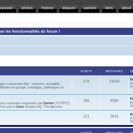
caravan
photos
histoire
disques
paroles
liens
about
es les fonctionnalités du forum !
SUJETS
MESSAGES
D
D
578
11035
p
es concernant blur : concerts, actualités,
2
 histoire du groupe, sondages, polémiques et
R
185
4580
p
rcours musicaux empruntés par
Damon
(TGTBTQ,
0
at Les) et
Dave
(Empire SQ, The Ailerons)
R
121
2633
p
0
SUJETS
MESSAGES
D