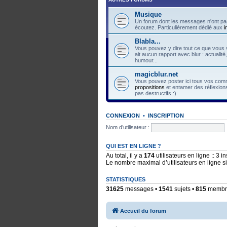
Musique
Un forum dont les messages n'ont pas
écoutez. Particulièrement dédié aux
i
Blabla...
Vous pouvez y dire tout ce que vous v
ait aucun rapport avec blur : actualité
humour...
magicblur.net
Vous pouvez poster ici tous vos comme
propositions
et entamer des réflexions
pas destructifs :)
CONNEXION
•
INSCRIPTION
Nom d’utilisateur :
QUI EST EN LIGNE ?
Au total, il y a
174
utilisateurs en ligne :: 3 i
Le nombre maximal d’utilisateurs en ligne 
STATISTIQUES
31625
messages •
1541
sujets •
815
membres
Accueil du forum