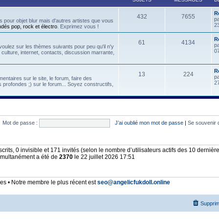
R
432
7655
p
 pour objet blur mais d'autres artistes que vous
2
ndés pop, rock et électro
. Exprimez vous !
Re
61
4134
p
oulez sur les thèmes suivants pour peu qu'il n'y
07
, culture, internet, contacts, discussion marrante,
R
13
224
p
ntaires sur le site, le forum, faire des
2
 profondes ;) sur le forum... Soyez constructifs,
Mot de passe :
J’ai oublié mon mot de passe
|
Se souvenir 
nscrits, 0 invisible et 171 invités (selon le nombre d’utilisateurs actifs des 10 derniè
simultanément a été de
2370
le 22 juillet 2026 17:51
 • Notre membre le plus récent est
seo@angelicfukdoll.online
Supprim