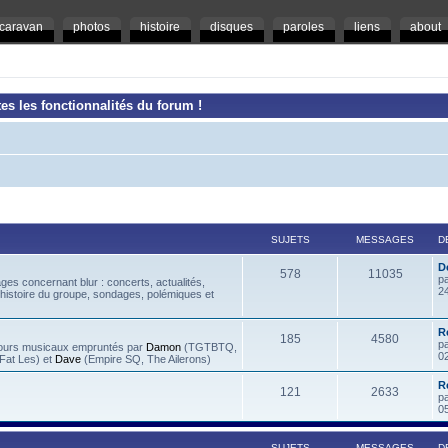
caravan
photos
histoire
disques
paroles
liens
about
es les fonctionnalités du forum !
SUJETS
MESSAGES
D
D
578
11035
p
es concernant blur : concerts, actualités,
2
 histoire du groupe, sondages, polémiques et
R
185
4580
p
rcours musicaux empruntés par
Damon
(TGTBTQ,
0
at Les) et
Dave
(Empire SQ, The Ailerons)
R
121
2633
p
0
SUJETS
MESSAGES
D