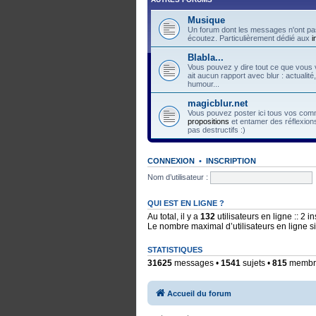
Musique
Un forum dont les messages n'ont pas
écoutez. Particulièrement dédié aux
i
Blabla...
Vous pouvez y dire tout ce que vous v
ait aucun rapport avec blur : actualité
humour...
magicblur.net
Vous pouvez poster ici tous vos comme
propositions
et entamer des réflexions
pas destructifs :)
CONNEXION
•
INSCRIPTION
Nom d’utilisateur :
QUI EST EN LIGNE ?
Au total, il y a
132
utilisateurs en ligne :: 2 i
Le nombre maximal d’utilisateurs en ligne 
STATISTIQUES
31625
messages •
1541
sujets •
815
membres
Accueil du forum