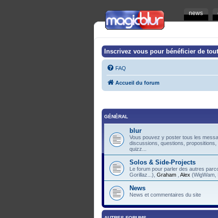
news
Inscrivez vous pour bénéficier de tout
FAQ
Accueil du forum
GÉNÉRAL
blur
Vous pouvez y poster tous les messag
discussions, questions, propositions,
quizz...
Solos & Side-Projects
Le forum pour parler des autres pa
Gorillaz...),
Graham
,
Alex
(WigWam, F
News
News et commentaires du site
AUTRES FORUMS