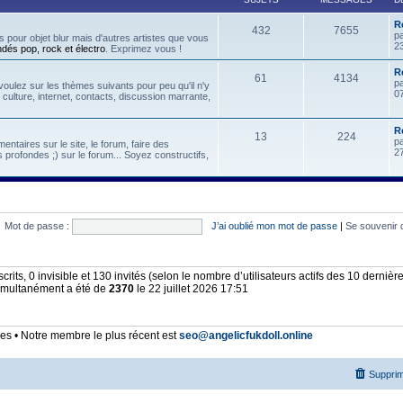
R
432
7655
p
 pour objet blur mais d'autres artistes que vous
2
ndés pop, rock et électro
. Exprimez vous !
Re
61
4134
p
oulez sur les thèmes suivants pour peu qu'il n'y
07
, culture, internet, contacts, discussion marrante,
R
13
224
p
ntaires sur le site, le forum, faire des
2
 profondes ;) sur le forum... Soyez constructifs,
Mot de passe :
J’ai oublié mon mot de passe
|
Se souvenir 
nscrits, 0 invisible et 130 invités (selon le nombre d’utilisateurs actifs des 10 derniè
simultanément a été de
2370
le 22 juillet 2026 17:51
 • Notre membre le plus récent est
seo@angelicfukdoll.online
Supprim