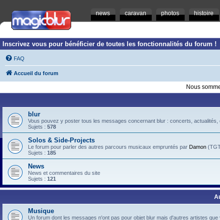
news
caravan
photos
histoire
Inscrivez vous pour bénéficier de toutes les fonctionnalités du forum !
FAQ
Accueil du forum
Nous sommes
blur
Vous pouvez y poster tous les messages concernant blur : concerts, actualités, d
Sujets :
578
Solos & Side-Projects
Le forum pour parler des autres parcours musicaux empruntés par
Damon
(TGTB
Sujets :
185
News
News et commentaires du site
Sujets :
121
A
Musique
Un forum dont les messages n'ont pas pour objet blur mais d'autres artistes que