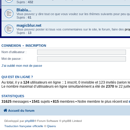
Sujets :
432
Blabla...
Vous pouvez y dire tout ce que vous voulez sur les thèmes suivants pour peu qu'il 
Sujets :
61
magicblur.net
Vous pouvez poster ici tous vos commentaires sur le site, le forum, faire des
pro
Sujets :
13
CONNEXION
•
INSCRIPTION
Nom d’utilisateur :
Mot de passe :
J’ai oublié mon mot de passe
QUI EST EN LIGNE ?
Au total, il y a
124
utilisateurs en ligne :: 1 inscrit, 0 invisible et 123 invités (selo
Le nombre maximal d’utilisateurs en ligne simultanément a été de
2370
le 22 juil
STATISTIQUES
31625
messages •
1541
sujets •
815
membres • Notre membre le plus récent est
Accueil du forum
Développé par
phpBB
® Forum Software © phpBB Limited
Traduction française officielle
©
Qiaeru