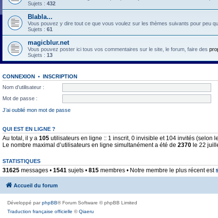
Sujets :
432
Blabla...
Vous pouvez y dire tout ce que vous voulez sur les thèmes suivants pour peu qu'il 
Sujets :
61
magicblur.net
Vous pouvez poster ici tous vos commentaires sur le site, le forum, faire des
pro
Sujets :
13
CONNEXION
•
INSCRIPTION
Nom d’utilisateur :
Mot de passe :
J’ai oublié mon mot de passe
QUI EST EN LIGNE ?
Au total, il y a
105
utilisateurs en ligne :: 1 inscrit, 0 invisible et 104 invités (selo
Le nombre maximal d’utilisateurs en ligne simultanément a été de
2370
le 22 juil
STATISTIQUES
31625
messages •
1541
sujets •
815
membres • Notre membre le plus récent est
Accueil du forum
Développé par
phpBB
® Forum Software © phpBB Limited
Traduction française officielle
©
Qiaeru