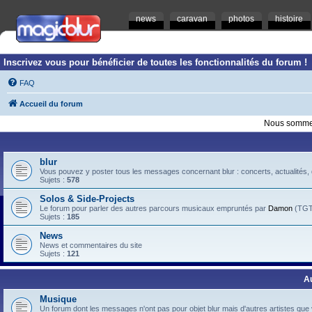
news
caravan
photos
histoire
Inscrivez vous pour bénéficier de toutes les fonctionnalités du forum !
FAQ
Accueil du forum
Nous sommes
blur
Vous pouvez y poster tous les messages concernant blur : concerts, actualités, d
Sujets :
578
Solos & Side-Projects
Le forum pour parler des autres parcours musicaux empruntés par
Damon
(TGTB
Sujets :
185
News
News et commentaires du site
Sujets :
121
A
Musique
Un forum dont les messages n'ont pas pour objet blur mais d'autres artistes que