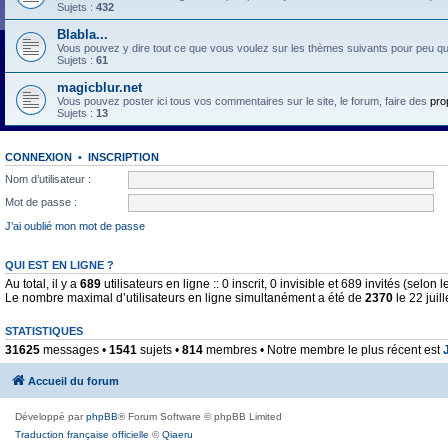
Sujets :
432
Blabla...
Vous pouvez y dire tout ce que vous voulez sur les thèmes suivants pour peu qu'il 
Sujets :
61
magicblur.net
Vous pouvez poster ici tous vos commentaires sur le site, le forum, faire des
pro
Sujets :
13
CONNEXION
•
INSCRIPTION
Nom d’utilisateur :
Mot de passe :
J’ai oublié mon mot de passe
QUI EST EN LIGNE ?
Au total, il y a
689
utilisateurs en ligne :: 0 inscrit, 0 invisible et 689 invités (selo
Le nombre maximal d’utilisateurs en ligne simultanément a été de
2370
le 22 juil
STATISTIQUES
31625
messages •
1541
sujets •
814
membres • Notre membre le plus récent est
Accueil du forum
Développé par
phpBB
® Forum Software © phpBB Limited
Traduction française officielle
©
Qiaeru