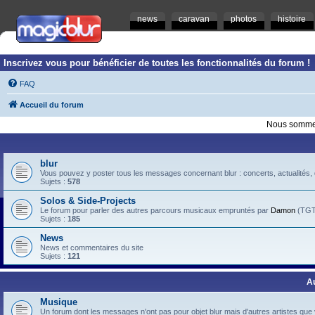
news
caravan
photos
histoire
Inscrivez vous pour bénéficier de toutes les fonctionnalités du forum !
FAQ
Accueil du forum
Nous sommes
blur
Vous pouvez y poster tous les messages concernant blur : concerts, actualités, d
Sujets :
578
Solos & Side-Projects
Le forum pour parler des autres parcours musicaux empruntés par
Damon
(TGTB
Sujets :
185
News
News et commentaires du site
Sujets :
121
A
Musique
Un forum dont les messages n'ont pas pour objet blur mais d'autres artistes que