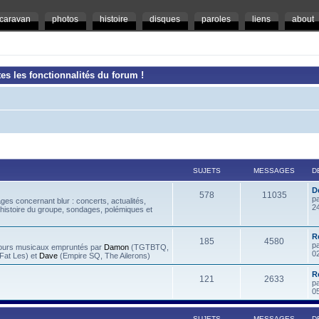
caravan
photos
histoire
disques
paroles
liens
about
es les fonctionnalités du forum !
SUJETS
MESSAGES
D
D
578
11035
p
es concernant blur : concerts, actualités,
2
 histoire du groupe, sondages, polémiques et
R
185
4580
p
rcours musicaux empruntés par
Damon
(TGTBTQ,
0
at Les) et
Dave
(Empire SQ, The Ailerons)
R
121
2633
p
0
SUJETS
MESSAGES
D