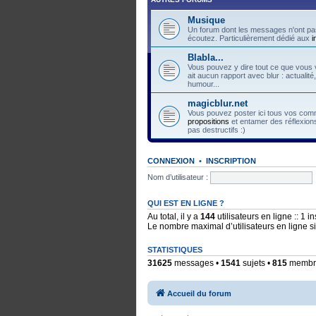
Musique
Un forum dont les messages n'ont pas
écoutez. Particulièrement dédié aux
i
Blabla...
Vous pouvez y dire tout ce que vous v
ait aucun rapport avec blur : actualité
humour...
magicblur.net
Vous pouvez poster ici tous vos comme
propositions
et entamer des réflexions
pas destructifs :)
CONNEXION
•
INSCRIPTION
Nom d’utilisateur :
QUI EST EN LIGNE ?
Au total, il y a
144
utilisateurs en ligne :: 1 i
Le nombre maximal d’utilisateurs en ligne 
STATISTIQUES
31625
messages •
1541
sujets •
815
membres
Accueil du forum