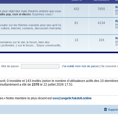
R
432
7655
p
 pour objet blur mais d'autres artistes que vous
2
ndés pop, rock et électro
. Exprimez vous !
Re
61
4134
p
oulez sur les thèmes suivants pour peu qu'il n'y
07
, culture, internet, contacts, discussion marrante,
R
13
224
p
ntaires sur le site, le forum, faire des
2
 profondes ;) sur le forum... Soyez constructifs,
Mot de passe :
J’ai oublié mon mot de passe
|
Se souvenir 
nscrit, 0 invisible et 143 invités (selon le nombre d’utilisateurs actifs des 10 dernièr
simultanément a été de
2370
le 22 juillet 2026 17:51
 • Notre membre le plus récent est
seo@angelicfukdoll.online
Supprim