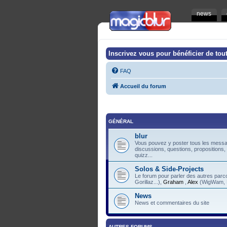
news
Inscrivez vous pour bénéficier de tout
FAQ
Accueil du forum
GÉNÉRAL
blur
Vous pouvez y poster tous les messag
discussions, questions, propositions,
quizz...
Solos & Side-Projects
Le forum pour parler des autres pa
Gorillaz...),
Graham
,
Alex
(WigWam, F
News
News et commentaires du site
AUTRES FORUMS