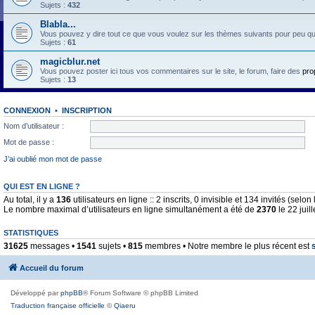
Sujets :
432
Blabla...
Vous pouvez y dire tout ce que vous voulez sur les thèmes suivants pour peu qu'il 
Sujets :
61
magicblur.net
Vous pouvez poster ici tous vos commentaires sur le site, le forum, faire des
pro
Sujets :
13
CONNEXION
•
INSCRIPTION
Nom d’utilisateur :
Mot de passe :
J’ai oublié mon mot de passe
QUI EST EN LIGNE ?
Au total, il y a
136
utilisateurs en ligne :: 2 inscrits, 0 invisible et 134 invités (sel
Le nombre maximal d’utilisateurs en ligne simultanément a été de
2370
le 22 juil
STATISTIQUES
31625
messages •
1541
sujets •
815
membres • Notre membre le plus récent est
Accueil du forum
Développé par
phpBB
® Forum Software © phpBB Limited
Traduction française officielle
©
Qiaeru