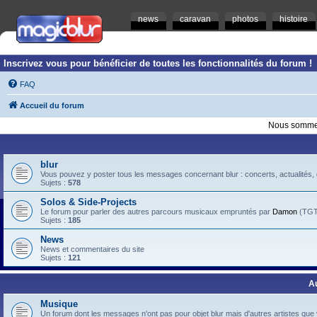
news
caravan
photos
histoire
Inscrivez vous pour bénéficier de toutes les fonctionnalités du forum !
FAQ
Accueil du forum
Nous sommes
blur
Vous pouvez y poster tous les messages concernant blur : concerts, actualités, d
Sujets :
578
Solos & Side-Projects
Le forum pour parler des autres parcours musicaux empruntés par
Damon
(TGTB
Sujets :
185
News
News et commentaires du site
Sujets :
121
A
Musique
Un forum dont les messages n'ont pas pour objet blur mais d'autres artistes que