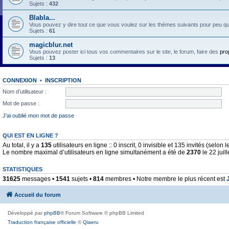
Sujets :
432
Blabla...
Vous pouvez y dire tout ce que vous voulez sur les thèmes suivants pour peu qu'il 
Sujets :
61
magicblur.net
Vous pouvez poster ici tous vos commentaires sur le site, le forum, faire des
pro
Sujets :
13
CONNEXION
•
INSCRIPTION
Nom d’utilisateur :
Mot de passe :
J’ai oublié mon mot de passe
QUI EST EN LIGNE ?
Au total, il y a
135
utilisateurs en ligne :: 0 inscrit, 0 invisible et 135 invités (selo
Le nombre maximal d’utilisateurs en ligne simultanément a été de
2370
le 22 juil
STATISTIQUES
31625
messages •
1541
sujets •
814
membres • Notre membre le plus récent est
Accueil du forum
Développé par
phpBB
® Forum Software © phpBB Limited
Traduction française officielle
©
Qiaeru