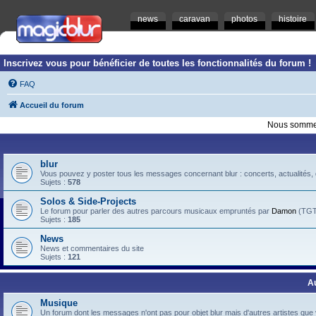
news
caravan
photos
histoire
Inscrivez vous pour bénéficier de toutes les fonctionnalités du forum !
FAQ
Accueil du forum
Nous sommes
blur
Vous pouvez y poster tous les messages concernant blur : concerts, actualités, d
Sujets :
578
Solos & Side-Projects
Le forum pour parler des autres parcours musicaux empruntés par
Damon
(TGTB
Sujets :
185
News
News et commentaires du site
Sujets :
121
A
Musique
Un forum dont les messages n'ont pas pour objet blur mais d'autres artistes que