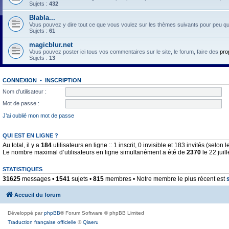
Sujets :
432
Blabla...
Vous pouvez y dire tout ce que vous voulez sur les thèmes suivants pour peu qu'il 
Sujets :
61
magicblur.net
Vous pouvez poster ici tous vos commentaires sur le site, le forum, faire des
pro
Sujets :
13
CONNEXION
•
INSCRIPTION
Nom d’utilisateur :
Mot de passe :
J’ai oublié mon mot de passe
QUI EST EN LIGNE ?
Au total, il y a
184
utilisateurs en ligne :: 1 inscrit, 0 invisible et 183 invités (selo
Le nombre maximal d’utilisateurs en ligne simultanément a été de
2370
le 22 juil
STATISTIQUES
31625
messages •
1541
sujets •
815
membres • Notre membre le plus récent est
Accueil du forum
Développé par
phpBB
® Forum Software © phpBB Limited
Traduction française officielle
©
Qiaeru