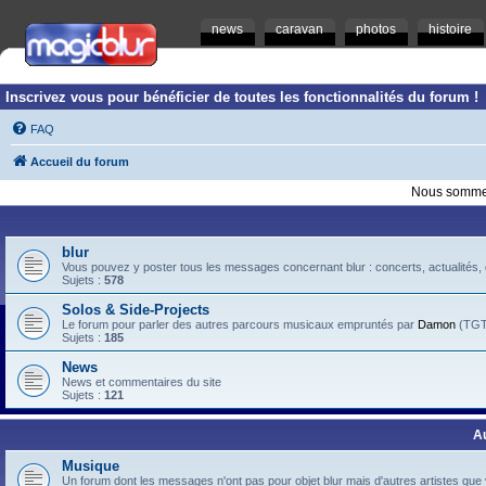
news
caravan
photos
histoire
Inscrivez vous pour bénéficier de toutes les fonctionnalités du forum !
FAQ
Accueil du forum
Nous sommes
blur
Vous pouvez y poster tous les messages concernant blur : concerts, actualités, d
Sujets :
578
Solos & Side-Projects
Le forum pour parler des autres parcours musicaux empruntés par
Damon
(TGTB
Sujets :
185
News
News et commentaires du site
Sujets :
121
A
Musique
Un forum dont les messages n'ont pas pour objet blur mais d'autres artistes que