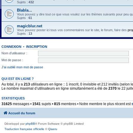
Sujets :
432
Blabla...
Vous pouvez y dire tout ce que vous voulez sur les thèmes suivants pour peu qu'il 
Sujets :
61
magicblur.net
Vous pouvez poster ici tous vos commentaires sur le site, le forum, faire des
pro
Sujets :
13
CONNEXION
•
INSCRIPTION
Nom d’utilisateur :
Mot de passe :
J’ai oublié mon mot de passe
QUI EST EN LIGNE ?
Au total, il y a
213
utilisateurs en ligne :: 1 inscrit, 0 invisible et 212 invités (selo
Le nombre maximal d’utilisateurs en ligne simultanément a été de
2370
le 22 juil
STATISTIQUES
31625
messages •
1541
sujets •
815
membres • Notre membre le plus récent est
Accueil du forum
Développé par
phpBB
® Forum Software © phpBB Limited
Traduction française officielle
©
Qiaeru