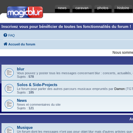
news
caravan
photos
histoire
Inscrivez vous pour bénéficier de toutes les fonctionnalités du forum !
FAQ
Accueil du forum
Nous sommes
blur
Vous pouvez y poster tous les messages concernant blur : concerts, actualités, d
Sujets :
578
Solos & Side-Projects
Le forum pour parler des autres parcours musicaux empruntés par
Damon
(TGTB
Sujets :
185
News
News et commentaires du site
Sujets :
121
A
Musique
Un forum dont les messages n'ont pas pour objet blur mais d'autres artistes que