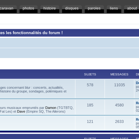
caravan
photos
histoire
disques
paroles
liens
about
es les fonctionnalités du forum !
SUJETS
MESSAGES
D
D
578
11035
p
es concernant blur : concerts, actualités,
2
 histoire du groupe, sondages, polémiques et
R
185
4580
p
rcours musicaux empruntés par
Damon
(TGTBTQ,
0
at Les) et
Dave
(Empire SQ, The Ailerons)
R
121
2633
p
0
SUJETS
MESSAGES
D