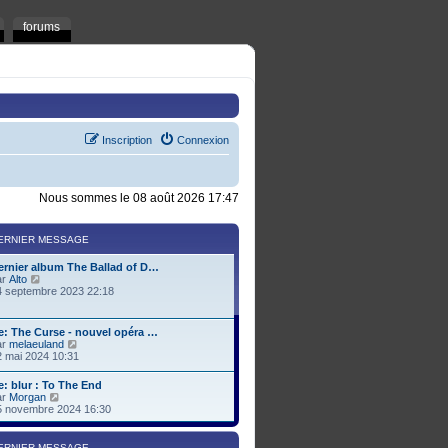
forums
Inscription
Connexion
Nous sommes le 08 août 2026 17:47
ERNIER MESSAGE
ernier album The Ballad of D…
C
ar
Alto
o
4 septembre 2023 22:18
n
s
u
e: The Curse - nouvel opéra …
l
C
ar
melaeuland
t
o
2 mai 2024 10:31
e
n
r
s
e: blur : To The End
l
u
C
ar
Morgan
e
l
o
5 novembre 2024 16:30
d
t
n
e
e
s
r
r
u
n
ERNIER MESSAGE