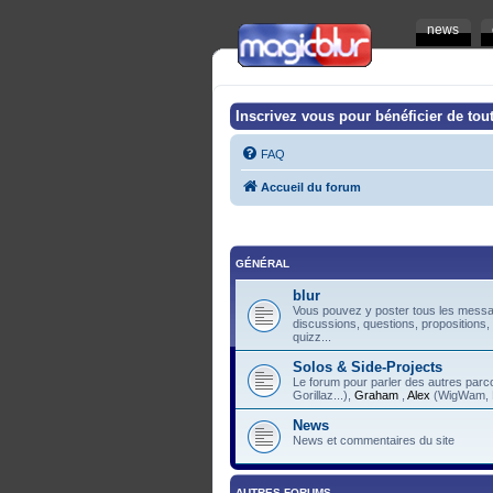
news
Inscrivez vous pour bénéficier de tout
FAQ
Accueil du forum
GÉNÉRAL
blur
Vous pouvez y poster tous les messag
discussions, questions, propositions,
quizz...
Solos & Side-Projects
Le forum pour parler des autres pa
Gorillaz...),
Graham
,
Alex
(WigWam, F
News
News et commentaires du site
AUTRES FORUMS