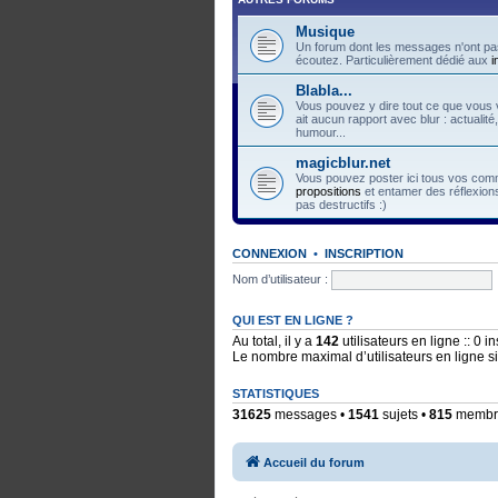
Musique
Un forum dont les messages n'ont pas
écoutez. Particulièrement dédié aux
i
Blabla...
Vous pouvez y dire tout ce que vous v
ait aucun rapport avec blur : actualité
humour...
magicblur.net
Vous pouvez poster ici tous vos comme
propositions
et entamer des réflexions
pas destructifs :)
CONNEXION
•
INSCRIPTION
Nom d’utilisateur :
QUI EST EN LIGNE ?
Au total, il y a
142
utilisateurs en ligne :: 0 i
Le nombre maximal d’utilisateurs en ligne 
STATISTIQUES
31625
messages •
1541
sujets •
815
membres
Accueil du forum