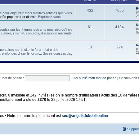
R
432
7655
p
 pour objet blur mais d'autres artistes que vous
2
ndés pop, rock et électro
. Exprimez vous !
Re
61
4134
p
oulez sur les thèmes suivants pour peu qu'il n'y
07
, culture, internet, contacts, discussion marrante,
R
13
224
p
ntaires sur le site, le forum, faire des
2
 profondes ;) sur le forum... Soyez constructifs,
Mot de passe :
J’ai oublié mon mot de passe
|
Se souvenir 
nscrit, 0 invisible et 142 invités (selon le nombre d’utilisateurs actifs des 10 dernièr
simultanément a été de
2370
le 22 juillet 2026 17:51
 • Notre membre le plus récent est
seo@angelicfukdoll.online
Supprim