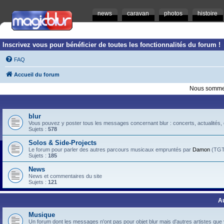
news
caravan
photos
histoire
Inscrivez vous pour bénéficier de toutes les fonctionnalités du forum !
FAQ
Accueil du forum
Nous sommes
blur
Vous pouvez y poster tous les messages concernant blur : concerts, actualités, d
Sujets :
578
Solos & Side-Projects
Le forum pour parler des autres parcours musicaux empruntés par
Damon
(TGTB
Sujets :
185
News
News et commentaires du site
Sujets :
121
A
Musique
Un forum dont les messages n'ont pas pour objet blur mais d'autres artistes que