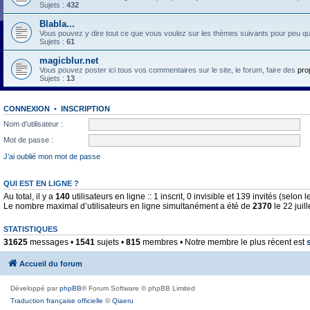
Sujets :
432
Blabla...
Vous pouvez y dire tout ce que vous voulez sur les thèmes suivants pour peu qu'il 
Sujets :
61
magicblur.net
Vous pouvez poster ici tous vos commentaires sur le site, le forum, faire des
pro
Sujets :
13
CONNEXION
•
INSCRIPTION
Nom d’utilisateur :
Mot de passe :
J’ai oublié mon mot de passe
QUI EST EN LIGNE ?
Au total, il y a
140
utilisateurs en ligne :: 1 inscrit, 0 invisible et 139 invités (selo
Le nombre maximal d’utilisateurs en ligne simultanément a été de
2370
le 22 juil
STATISTIQUES
31625
messages •
1541
sujets •
815
membres • Notre membre le plus récent est
Accueil du forum
Développé par
phpBB
® Forum Software © phpBB Limited
Traduction française officielle
©
Qiaeru