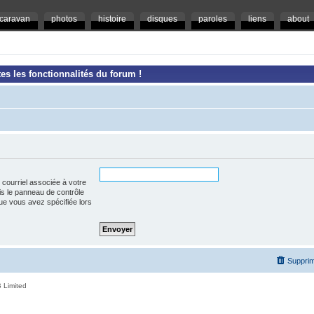
caravan
photos
histoire
disques
paroles
liens
about
es les fonctionnalités du forum !
 courriel associée à votre
is le panneau de contrôle
l que vous avez spécifiée lors
Supprim
 Limited