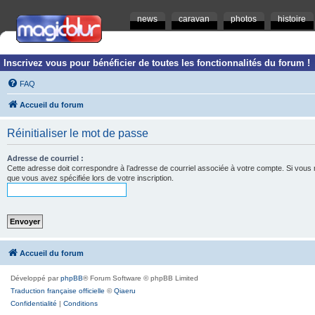
news
caravan
photos
histoire
Inscrivez vous pour bénéficier de toutes les fonctionnalités du forum !
FAQ
Accueil du forum
Réinitialiser le mot de passe
Adresse de courriel :
Cette adresse doit correspondre à l’adresse de courriel associée à votre compte. Si vous ne l
que vous avez spécifiée lors de votre inscription.
Accueil du forum
Développé par
phpBB
® Forum Software © phpBB Limited
Traduction française officielle
©
Qiaeru
Confidentialité
|
Conditions