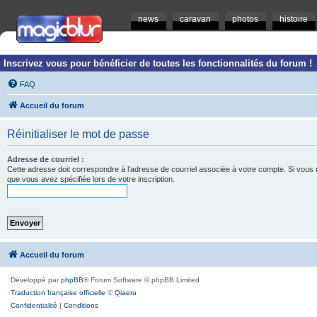
news
caravan
photos
histoire
Inscrivez vous pour bénéficier de toutes les fonctionnalités du forum !
FAQ
Accueil du forum
Réinitialiser le mot de passe
Adresse de courriel :
Cette adresse doit correspondre à l’adresse de courriel associée à votre compte. Si vous ne l
que vous avez spécifiée lors de votre inscription.
Accueil du forum
Développé par
phpBB
® Forum Software © phpBB Limited
Traduction française officielle
©
Qiaeru
Confidentialité
|
Conditions