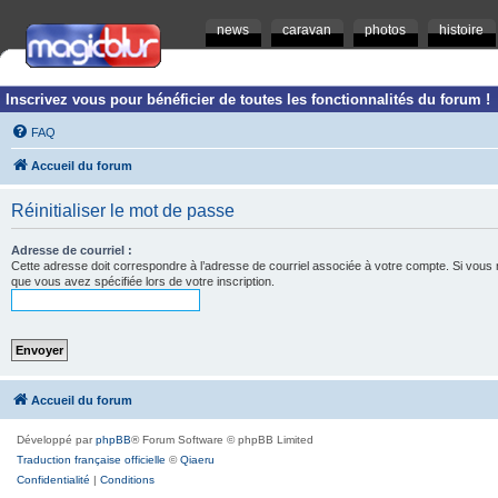
news
caravan
photos
histoire
Inscrivez vous pour bénéficier de toutes les fonctionnalités du forum !
FAQ
Accueil du forum
Réinitialiser le mot de passe
Adresse de courriel :
Cette adresse doit correspondre à l’adresse de courriel associée à votre compte. Si vous ne l
que vous avez spécifiée lors de votre inscription.
Accueil du forum
Développé par
phpBB
® Forum Software © phpBB Limited
Traduction française officielle
©
Qiaeru
Confidentialité
|
Conditions