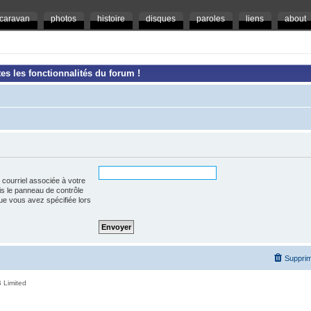
caravan
photos
histoire
disques
paroles
liens
about
es les fonctionnalités du forum !
 courriel associée à votre
is le panneau de contrôle
l que vous avez spécifiée lors
Supprim
 Limited