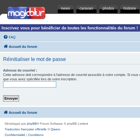
news
caravan
photos
histoire
Inscrivez vous pour bénéficier de toutes les fonctionnalités du forum !
FAQ
Accueil du forum
Réinitialiser le mot de passe
Adresse de courriel :
Cette adresse doit correspondre à l’adresse de courriel associée à votre compte. Si vous ne l
que vous avez spécifiée lors de votre inscription.
Accueil du forum
Développé par
phpBB
® Forum Software © phpBB Limited
Traduction française officielle
©
Qiaeru
Confidentialité
|
Conditions