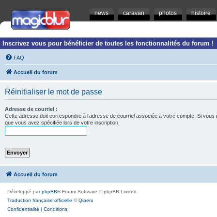
news
caravan
photos
histoire
Inscrivez vous pour bénéficier de toutes les fonctionnalités du forum !
FAQ
Accueil du forum
Réinitialiser le mot de passe
Adresse de courriel :
Cette adresse doit correspondre à l’adresse de courriel associée à votre compte. Si vous ne l
que vous avez spécifiée lors de votre inscription.
Accueil du forum
Développé par
phpBB
® Forum Software © phpBB Limited
Traduction française officielle
©
Qiaeru
Confidentialité
|
Conditions