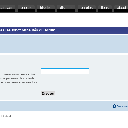
caravan
photos
histoire
disques
paroles
liens
about
es les fonctionnalités du forum !
 courriel associée à votre
is le panneau de contrôle
l que vous avez spécifiée lors
Supprim
 Limited