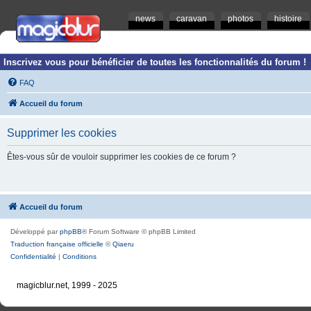
news
caravan
photos
histoire
Inscrivez vous pour bénéficier de toutes les fonctionnalités du forum !
FAQ
Accueil du forum
Supprimer les cookies
Êtes-vous sûr de vouloir supprimer les cookies de ce forum ?
Accueil du forum
Développé par
phpBB
® Forum Software © phpBB Limited
Traduction française officielle
©
Qiaeru
Confidentialité
|
Conditions
magicblur.net, 1999 - 2025