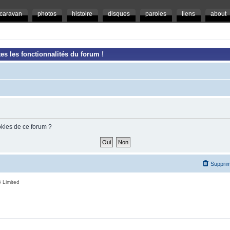
caravan
photos
histoire
disques
paroles
liens
about
es les fonctionnalités du forum !
okies de ce forum ?
Supprim
 Limited