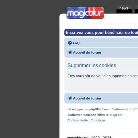
news
Inscrivez vous pour bénéficier de tout
FAQ
Accueil du forum
Supprimer les cookies
Êtes-vous sûr de vouloir supprimer les co
Accueil du forum
Développé par
phpBB
® Forum Software © phpBB
Traduction française officielle
©
Qiaeru
Confidentialité
|
Conditions