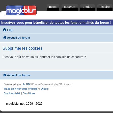
news
caravan
photos
histoire
Inscrivez vous pour bénéficier de toutes les fonctionnalités du forum !
FAQ
Accueil du forum
Supprimer les cookies
Êtes-vous sûr de vouloir supprimer les cookies de ce forum ?
Accueil du forum
Développé par
phpBB
® Forum Software © phpBB Limited
Traduction française officielle
©
Qiaeru
Confidentialité
|
Conditions
magicblur.net, 1999 - 2025