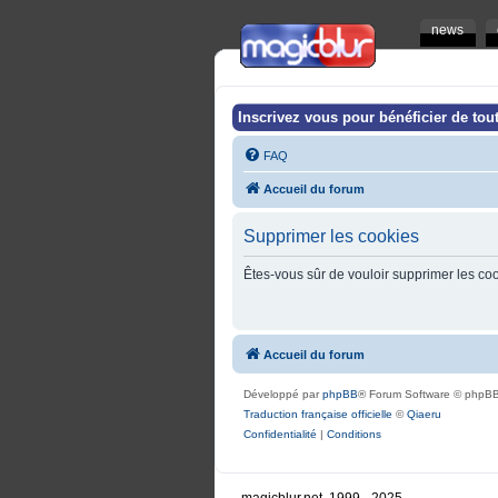
news
Inscrivez vous pour bénéficier de tout
FAQ
Accueil du forum
Supprimer les cookies
Êtes-vous sûr de vouloir supprimer les co
Accueil du forum
Développé par
phpBB
® Forum Software © phpBB
Traduction française officielle
©
Qiaeru
Confidentialité
|
Conditions