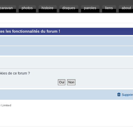
caravan
photos
histoire
disques
paroles
liens
about
es les fonctionnalités du forum !
okies de ce forum ?
Supprim
 Limited