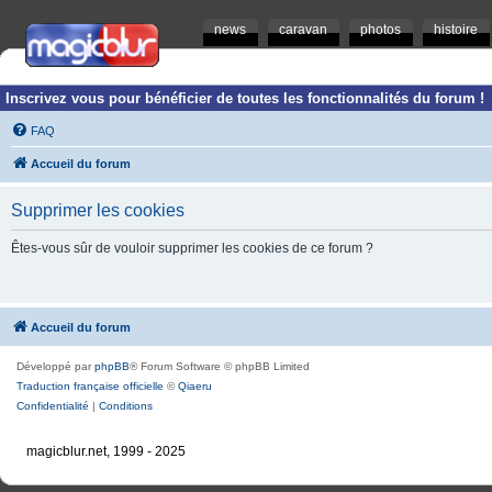
news
caravan
photos
histoire
Inscrivez vous pour bénéficier de toutes les fonctionnalités du forum !
FAQ
Accueil du forum
Supprimer les cookies
Êtes-vous sûr de vouloir supprimer les cookies de ce forum ?
Accueil du forum
Développé par
phpBB
® Forum Software © phpBB Limited
Traduction française officielle
©
Qiaeru
Confidentialité
|
Conditions
magicblur.net, 1999 - 2025