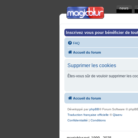
news
Inscrivez vous pour bénéficier de tout
FAQ
Accueil du forum
Supprimer les cookies
Êtes-vous sûr de vouloir supprimer les co
Accueil du forum
Développé par
phpBB
® Forum Software © phpBB
Traduction française officielle
©
Qiaeru
Confidentialité
|
Conditions