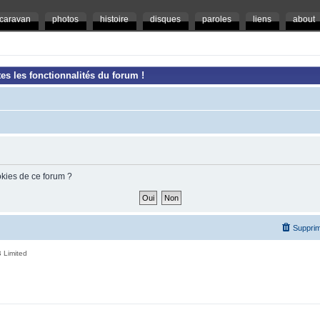
caravan
photos
histoire
disques
paroles
liens
about
es les fonctionnalités du forum !
okies de ce forum ?
Supprim
 Limited