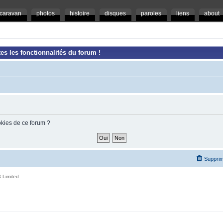
caravan
photos
histoire
disques
paroles
liens
about
es les fonctionnalités du forum !
okies de ce forum ?
Supprim
 Limited