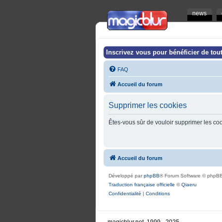
news
Inscrivez vous pour bénéficier de tout
FAQ
Accueil du forum
Supprimer les cookies
Êtes-vous sûr de vouloir supprimer les co
Accueil du forum
Développé par
phpBB
® Forum Software © phpBB
Traduction française officielle
©
Qiaeru
Confidentialité
|
Conditions