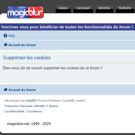
news
caravan
photos
histoire
Inscrivez vous pour bénéficier de toutes les fonctionnalités du forum !
FAQ
Accueil du forum
Supprimer les cookies
Êtes-vous sûr de vouloir supprimer les cookies de ce forum ?
Accueil du forum
Développé par
phpBB
® Forum Software © phpBB Limited
Traduction française officielle
©
Qiaeru
Confidentialité
|
Conditions
magicblur.net, 1999 - 2025