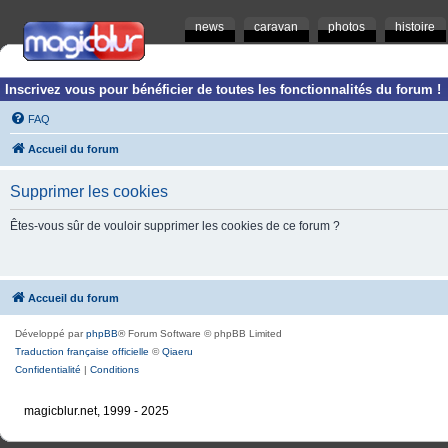
news
caravan
photos
histoire
Inscrivez vous pour bénéficier de toutes les fonctionnalités du forum !
FAQ
Accueil du forum
Supprimer les cookies
Êtes-vous sûr de vouloir supprimer les cookies de ce forum ?
Accueil du forum
Développé par
phpBB
® Forum Software © phpBB Limited
Traduction française officielle
©
Qiaeru
Confidentialité
|
Conditions
magicblur.net, 1999 - 2025