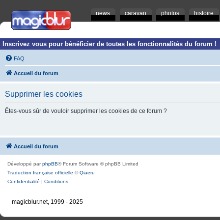
news
caravan
photos
histoire
Inscrivez vous pour bénéficier de toutes les fonctionnalités du forum !
FAQ
Accueil du forum
Supprimer les cookies
Êtes-vous sûr de vouloir supprimer les cookies de ce forum ?
Accueil du forum
Développé par
phpBB
® Forum Software © phpBB Limited
Traduction française officielle
©
Qiaeru
Confidentialité
|
Conditions
magicblur.net, 1999 - 2025