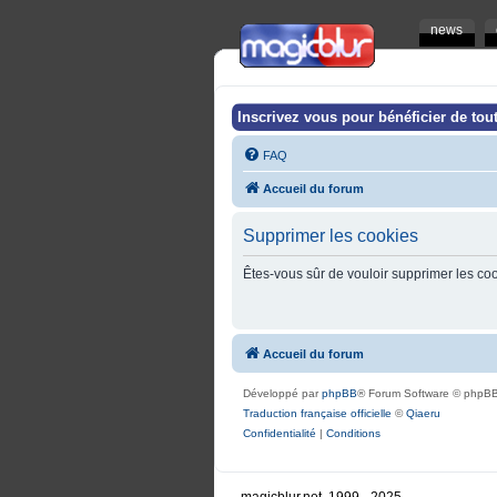
news
Inscrivez vous pour bénéficier de tout
FAQ
Accueil du forum
Supprimer les cookies
Êtes-vous sûr de vouloir supprimer les co
Accueil du forum
Développé par
phpBB
® Forum Software © phpBB
Traduction française officielle
©
Qiaeru
Confidentialité
|
Conditions