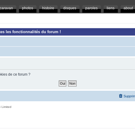
caravan
photos
histoire
disques
paroles
liens
about
es les fonctionnalités du forum !
okies de ce forum ?
Supprim
 Limited