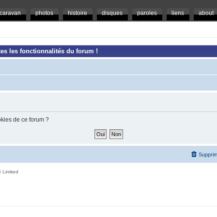
caravan
photos
histoire
disques
paroles
liens
about
es les fonctionnalités du forum !
okies de ce forum ?
Supprim
 Limited