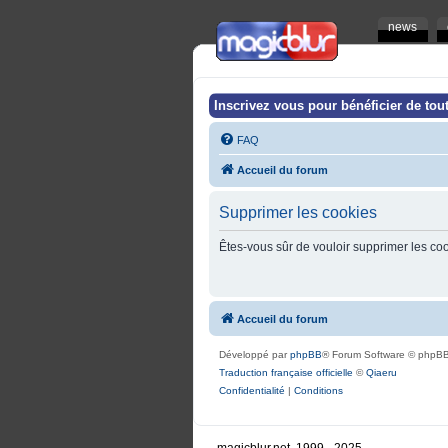
news
Inscrivez vous pour bénéficier de tout
FAQ
Accueil du forum
Supprimer les cookies
Êtes-vous sûr de vouloir supprimer les co
Accueil du forum
Développé par
phpBB
® Forum Software © phpBB
Traduction française officielle
©
Qiaeru
Confidentialité
|
Conditions